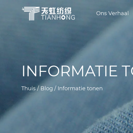
Ons Verhaal
Organische bamboe stof
Biologische katoenen stof
Gerecycled polyesterweefsel
Technische functionele st
Vocht en snel droge stof
INFORMATIE 
Thuis
/
Blog
/
Informatie tonen