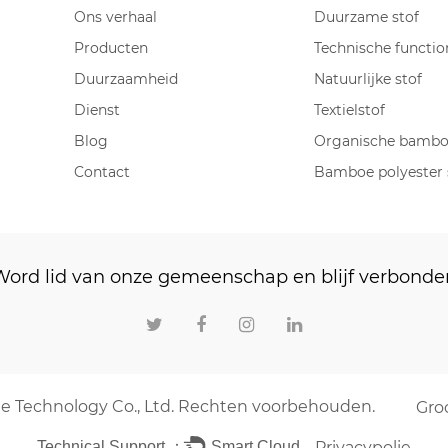
Ons verhaal
Duurzame stof
Producten
Technische functio
Duurzaamheid
Natuurlijke stof
Dienst
Textielstof
Blog
Organische bamboe
Contact
Bamboe polyester 
Word lid van onze gemeenschap en blijf verbonde
Rechten voorbehouden.
e Technology Co., Ltd.
Groo
Technical Support ：
Smart Cloud
Privacypolie