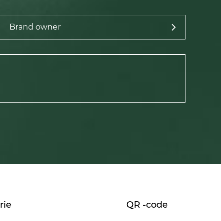
rie
QR -code