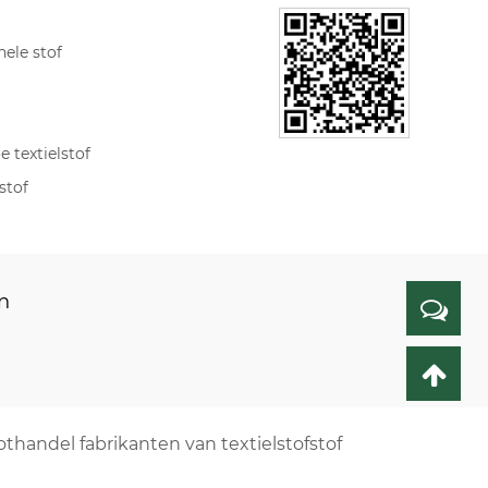
nele stof
 textielstof
stof
n
thandel fabrikanten van textielstofstof