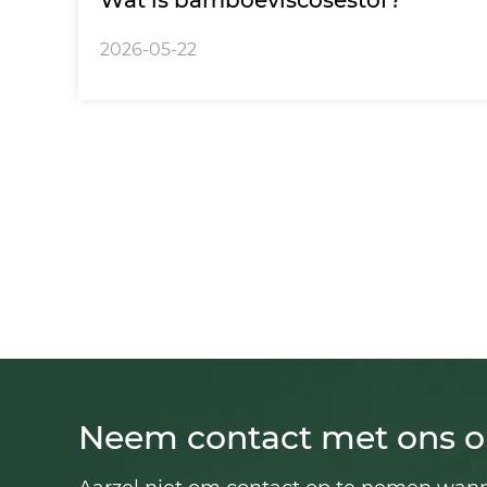
Wat is bamboeviscosestof?
2026-05-22
Neem contact met ons o