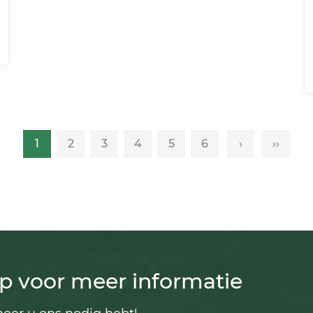
1
2
3
4
5
6
›
››
p voor meer informatie