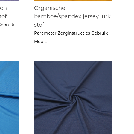
ton
Organische
tof
bamboe/spandex jersey jurk
stof
Gebruik
Parameter Zorginstructies Gebruik
Moq ...