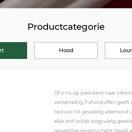
Productcategorie
rt
Hood
Lou
Of u nu op zoek bent naar infor
verzameling T-shirtstoffen geeft
textuur tot geweldig ademend v
elke stof wordt zorgvuldig gesel
geweldige ervaring hebt terwijl j