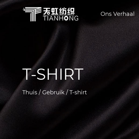
Ons Verhaal
Organische bamboe stof
Biologische katoenen stof
Gerecycled polyesterweefsel
Technische functionele st
Vocht en snel droge stof
T-SHIRT
Thuis
/
Gebruik
/
T-shirt