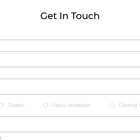
Get In Touch
Traders
Fabric wholesaler
Clothing 