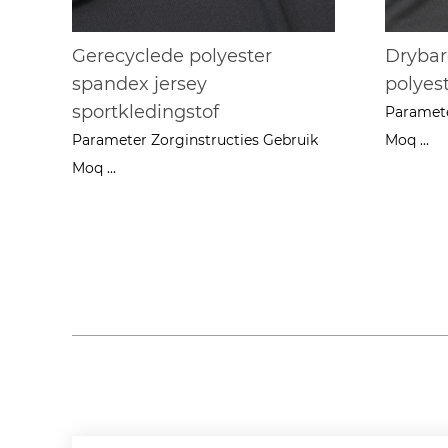
Gerecyclede polyester
Drybar
spandex jersey
polyes
sportkledingstof
Paramete
Parameter Zorginstructies Gebruik
Moq ...
Moq ...