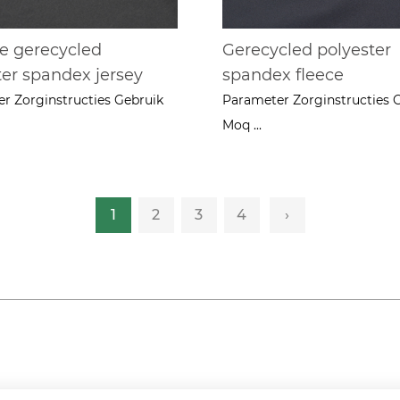
e gerecycled
Gerecycled polyester
ter spandex jersey
spandex fleece
r Zorginstructies Gebruik
Parameter Zorginstructies 
Moq ...
1
2
3
4
›