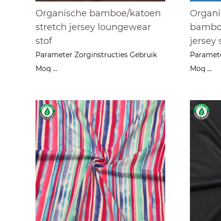
Organische bamboe/katoen
Organi
stretch jersey loungewear
bamboe
stof
jersey 
Parameter Zorginstructies Gebruik
Paramete
Moq ...
Moq ...